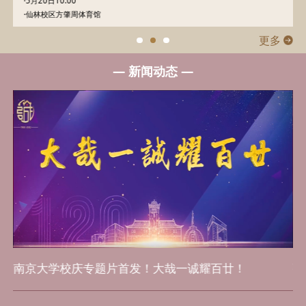
·5月20日10:00
·仙林校区方肇周体育馆
更多
— 新闻动态 —
百廿南大邀您“云
回家”！
弦歌不辍育桃李！南京大学数学系迎来百年庆典