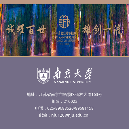
地址：江苏省南京市栖霞区仙林大道163号
邮编：210023
百廿南大“诚”字
电话：025-89688520/89681158
邮箱：nju120@nju.edu.cn.
LOGO创意解读